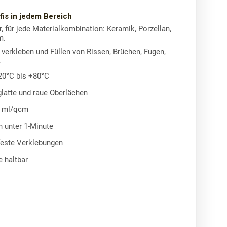
is in jedem Bereich
, für jede Materialkombination: Keramik, Porzellan,
m.
: verkleben und Füllen von Rissen, Brüchen, Fugen,
.
20°C bis +80°C
glatte und raue Oberlächen
1 ml/qcm
n unter 1-Minute
este Verklebungen
 haltbar