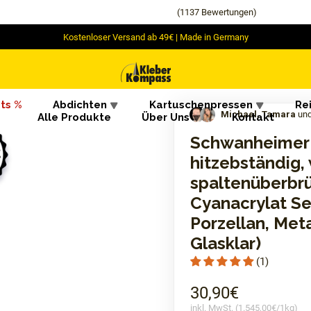
(1137 Bewertungen)
Kostenloser Versand ab 49€ | Made in Germany
ts %
Abdichten
Kartuschenpressen
Re
Michael, Tamara
un
Alle Produkte
Über Uns
Kontakt
Schwanheimer I
hitzebständig,
spaltenüberbrü
Cyanacrylat Se
Porzellan, Meta
Glasklar)
(1)
30,90€
inkl. MwSt. (
1.545,00€
/
1kg
)