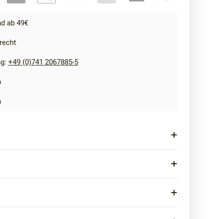
d ab 49€
recht
ng:
+49 (0)741 2067885-5
n
n