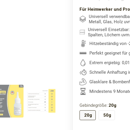
Für Heimwerker und Prof
Universell verwendbar
Metall, Glas, Holz uv
Universell Einsetzbar
Spalten, Löchern uvm
Hitzebeständig von -
Perfekt geeignet für 
Extrem ergiebig: 0,0
Schnelle Anhaftung i
Glasklare & Bombenf
Mindestens 9 Monate
Gebindegröße:
20g
20g
50g