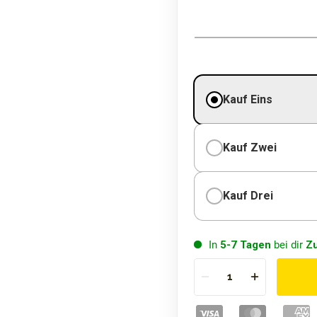
Kauf Eins
Kauf Zwei
Kauf Drei
In
5-7 Tagen
bei dir
Z