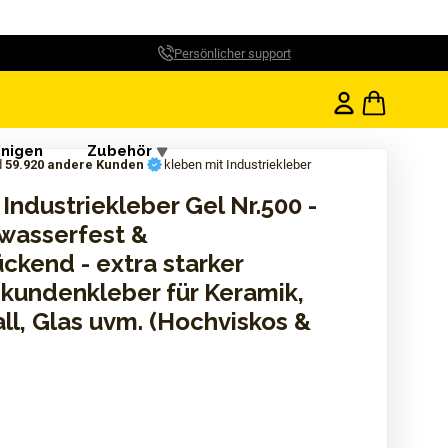
Persönlicher support
inigen
Zubehör
d
59.920 andere Kunden
kleben mit Industriekleber
ndustriekleber Gel Nr.500 -
 wasserfest &
ckend - extra starker
kundenkleber für Keramik,
ll, Glas uvm. (Hochviskos &