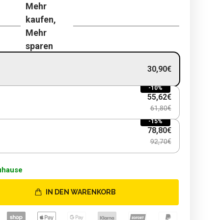
Mehr
kaufen,
Mehr
sparen
30,90€
-10%
55,62€
61,80€
-15%
78,80€
92,70€
uhause
IN DEN WARENKORB